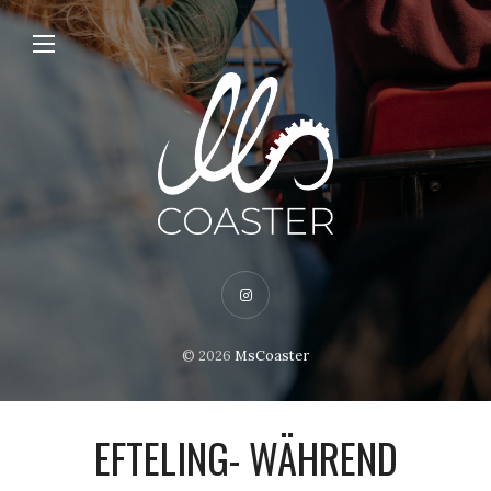
© 2026
MsCoaster
EFTELING- WÄHREND